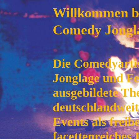
Willkommen be
Comedy Jongl
Die Comedyartis
Jonglage und Feu
ausgebildete Th
deutschlandweit
Events als freib
facettenreiches