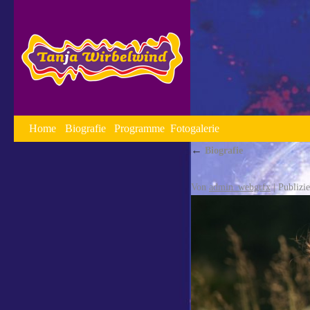
Home
Biografie
Programme
Fotogalerie
←
Biografie
Von
admin_webgrfx
|
Publizie