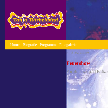
Home
Biografie
Programme
Fotogalerie
←
Programme
Feuershow
Von
admin_webgrfx
|
Publizie